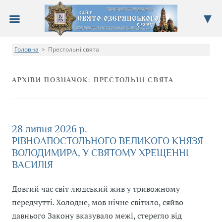
Сайт Свято-Озерянського храму
Головна
Престольні свята
Про храм, новини, події, недільна школа, фотоальбом
>
АРХІВИ ПОЗНАЧОК:
ПРЕСТОЛЬНІ СВЯТА
28 липня 2026 р.
РІВНОАПОСТОЛЬНОГО ВЕЛИКОГО КНЯЗЯ
ВОЛОДИМИРА, У СВЯТОМУ ХРЕЩЕННІ
ВАСИЛІЯ
Довгий час світ людський жив у тривожному
передчутті. Холодне, мов нічне світило, сяйво
давнього Закону вказувало межі, стерегло від