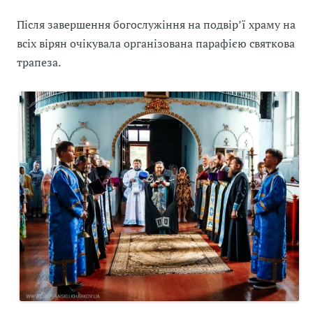
Після завершення богослужіння на подвір’ї храму на
всіх вірян очікувала організована парафією святкова
трапеза.