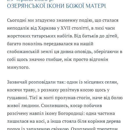
ОЗЕРЯНСЬКОЇ ІКОНИ БОЖОЇ МАТЕРІ
Сьогодні ми згадуємо знаменну подію, що сталася
неподалік від Харкова у XVII столітті, в лихі часи
жорстоких татарських набігів. Від батьків до дітей,
багато поколінь передавалася на нашій
слобожанській землі ця дивна оповідь, зберігаючи в
собі щось значно глибше, ніж просто відгомін
минулого.
Зазвичай розповідали так: один із місцевих селян,
косячи траву, з розмаху розітнув косою щось у
гущавині. Тієї ж миті пролунав стогін, наче від болю
живої людини. Схилившись, косар побачив
розсічену навпіл ікону Богородиці: одна частина
лишилася на косі, а інша стояла біля коріння дерева
поруч із запаленою свічкою. Охоплений трепетом,