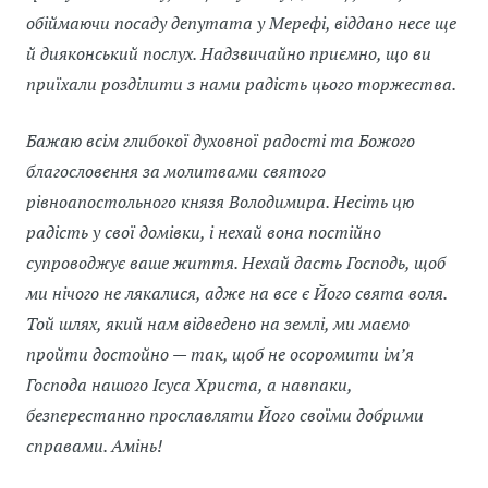
обіймаючи посаду депутата у Мерефі, віддано несе ще
й дияконський послух. Надзвичайно приємно, що ви
приїхали розділити з нами радість цього торжества.
Бажаю всім глибокої духовної радості та Божого
благословення за молитвами святого
рівноапостольного князя Володимира. Несіть цю
радість у свої домівки, і нехай вона постійно
супроводжує ваше життя. Нехай дасть Господь, щоб
ми нічого не лякалися, адже на все є Його свята воля.
Той шлях, який нам відведено на землі, ми маємо
пройти достойно — так, щоб не осоромити ім’я
Господа нашого Ісуса Христа, а навпаки,
безперестанно прославляти Його своїми добрими
справами. Амінь!