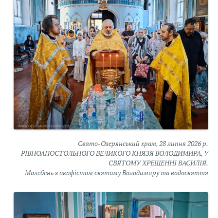
Свято-Озерянський храм, 28 липня 2026 р.
РІВНОАПОСТОЛЬНОГО ВЕЛИКОГО КНЯЗЯ ВОЛОДИМИРА, У
СВЯТОМУ ХРЕЩЕННІ ВАСИЛІЯ.
Молебень з акафістом святому Володимиру та водосвяття