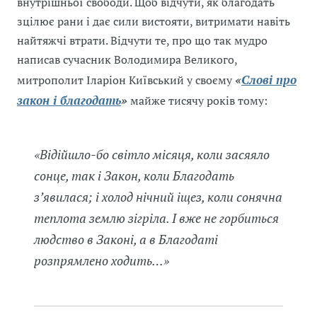
внутрішньої свободи. Щоб відчути, як благодать
зцілює рани і дає сили вистояти, витримати навіть
найтяжчі втрати. Відчути те, про що так мудро
написав сучасник Володимира Великого,
Слові про
митрополит Іларіон Київський у своєму
«
закон і благодать
»
майже тисячу років тому:
«Відійшло-бо світло місяця, коли засяяло
сонце, так і Закон, коли Благодать
з’явилася; і холод нічний іщез, коли сонячна
теплота землю зігріла. І вже не горбиться
людство в Законі, а в Благодаті
розпрямлено ходить…»