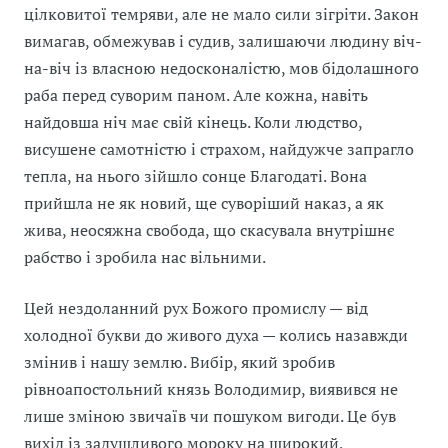
цілковитої темряви, але не мало сили зігріти. Закон
вимагав, обмежував і судив, залишаючи людину віч-
на-віч із власною недосконалістю, мов бідолашного
раба перед суворим паном. Але кожна, навіть
найдовша ніч має свій кінець. Коли людство,
висушене самотністю і страхом, найдужче запрагло
тепла, на нього зійшло сонце Благодаті. Вона
прийшла не як новий, ще суворіший наказ, а як
жива, неосяжна свобода, що скасувала внутрішнє
рабство і зробила нас вільними.
Цей нездоланний рух Божого промислу — від
холодної букви до живого духа — колись назавжди
змінив і нашу землю. Вибір, який зробив
рівноапостольний князь Володимир, виявився не
лише зміною звичаїв чи пошуком вигоди. Це був
вихід із задушливого мороку на широкий,