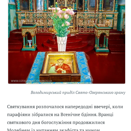
Володимирський приділ Свято-Озерянського храму
Святкування розпочалося напередодні ввечері, коли
парафіяни зібралися на Всенічне бдіння. Вранці
святкового дня богослужіння продовжилися
Молебнем із читанням акафіста та чином