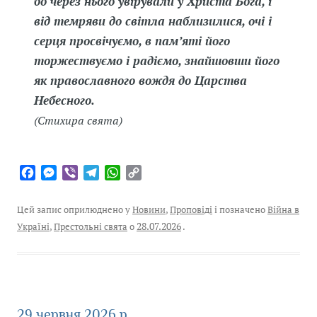
бо через нього увірували у Христа Бога, і
від темряви до світла наблизилися, очі і
серця просвічуємо, в пам’яті його
торжествуємо і радіємо, знайшовши його
як православного вождя до Царства
Небесного.
(Стихира свята)
F
M
V
T
W
C
a
e
i
e
h
o
c
s
b
l
a
p
Цей запис оприлюднено у
Новини
,
Проповіді
і позначено
Війна в
e
s
e
e
t
y
Україні
,
Престольні свята
о
28.07.2026
.
b
e
r
g
s
L
o
n
r
A
i
o
g
a
p
n
k
e
m
p
k
r
29 червня 2026 р.