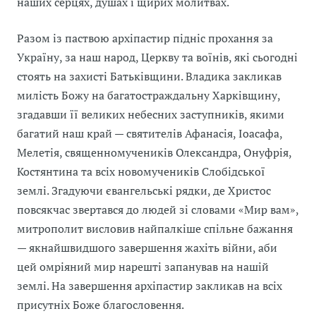
наших серцях, душах і щирих молитвах.
Разом із паствою архіпастир підніс прохання за
Україну, за наш народ, Церкву та воїнів, які сьогодні
стоять на захисті Батьківщини. Владика закликав
милість Божу на багатостраждальну Харківщину,
згадавши її великих небесних заступників, якими
багатий наш край — святителів Афанасія, Іоасафа,
Мелетія, священномучеників Олександра, Онуфрія,
Костянтина та всіх новомучеників Слобідської
землі. Згадуючи євангельські рядки, де Христос
повсякчас звертався до людей зі словами «Мир вам»,
митрополит висловив найпалкіше спільне бажання
— якнайшвидшого завершення жахіть війни, аби
цей омріяний мир нарешті запанував на нашій
землі. На завершення архіпастир закликав на всіх
присутніх Боже благословення.