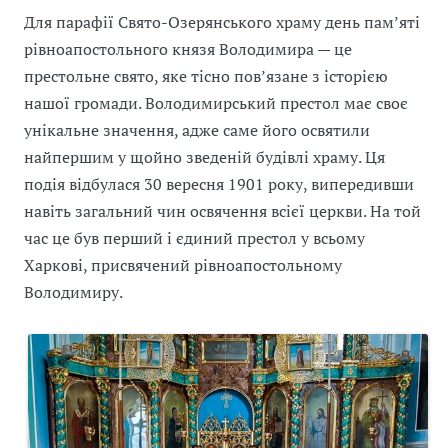
Для парафії Свято-Озерянського храму день пам’яті
рівноапостольного князя Володимира — це
престольне свято, яке тісно пов’язане з історією
нашої громади. Володимирський престол має своє
унікальне значення, адже саме його освятили
найпершим у щойно зведеній будівлі храму. Ця
подія відбулася 30 вересня 1901 року, випередивши
навіть загальний чин освячення всієї церкви. На той
час це був перший і єдиний престол у всьому
Харкові, присвячений рівноапостольному
Володимиру.