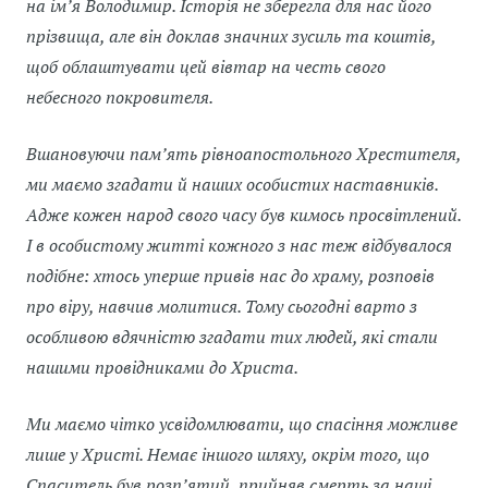
на ім’я Володимир. Історія не зберегла для нас його
прізвища, але він доклав значних зусиль та коштів,
щоб облаштувати цей вівтар на честь свого
небесного покровителя.
Вшановуючи пам’ять рівноапостольного Хрестителя,
ми маємо згадати й наших особистих наставників.
Адже кожен народ свого часу був кимось просвітлений.
І в особистому житті кожного з нас теж відбувалося
подібне: хтось уперше привів нас до храму, розповів
про віру, навчив молитися. Тому сьогодні варто з
особливою вдячністю згадати тих людей, які стали
нашими провідниками до Христа.
Ми маємо чітко усвідомлювати, що спасіння можливе
лише у Христі. Немає іншого шляху, окрім того, що
Спаситель був розп’ятий, прийняв смерть за наші