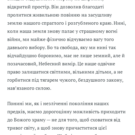
відкритий простір. Він дозволив благодаті
пролитися живильною повінню на засушливу
землю нашого спраглого і розгубленого краю. Нині,
коли наша земля знову палає у страшному вогні
війни, ми майже фізично відчуваємо вагу того
давнього вибору. Бо та свобода, яку ми нині так
відчайдушно боронимо, має не лише земний, але й
позачасовий, Небесний вимір. Це наше одвічне
право залишатися світлими, вільними дітьми, а не
горбитися під тягарем чужого, бездушного закону,
нав’язаного силою.
Понині ми, як і незліченні покоління наших
предків, маємо дорогоцінну можливість приходити
до Божого храму — не для того, щоб сховатися від
тривог світу, а щоб знову причаститися цієї