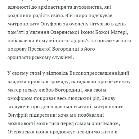
вдячності до архіпастиря та духовенства, які
розділили радість свята. Він щиро подякував
митрополиту Онуфрію за очолену Літургію в день
пам’яті з’явлення Озерянської ікони Божої Матері,
побажавши йому міцного здоров’я та повсякчасного
покрову Пресвятої Богородиці в його
архипастирському служінні.
У своєму слові у відповідь Високопреосвященніший
владика привітав громаду, нагадавши про безмежну
материнську любов Богородиці, яка своїм
омофором покриває весь людський рід. Знову
згадуючи про долю давньої святині, митрополит
Онуфрій підкреслив: хоча ми позбавлені
можливості молитися перед самим оригіналом,
Озерянська ікона продовжує невидимо жити в