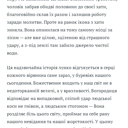
чоловік забрав обидві половини до своєї хати,
благоговійно склав їх разом і залишив роботу
заради молитви. Проте на ранок ікона з хати
зникла. Вона опинилася на тому самому місці за
лісом — але вже цілою, зціленою від страшного
удару, а з-під землі там забило джерело чистої
води.
Ця надзвичайна історія лунко відгукується в серці
кожного вірянина саме зараз, у буревіях нашого
сьогодення. Божественне входить у наш світ не в
недоторканній величі, а у вразливості. Богородиця
відповідає на випадковий, сліпий удар людської
коси не гнівом, а людським стогоном — Вона
розділяє біль цього світу, приймає на себе рану
нашого невідання та нашої жорстокості. У цьому