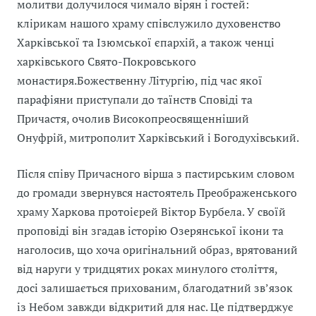
молитви долучилося чимало вірян і гостей:
клірикам нашого храму співслужило духовенство
Харківської та Ізюмської єпархій, а також ченці
харківського Свято-Покровського
монастиря.Божественну Літургію, під час якої
парафіяни приступали до таїнств Сповіді та
Причастя, очолив Високопреосвященніший
Онуфрій, митрополит Харківський і Богодухівський.
Після співу Причасного вірша з пастирським словом
до громади звернувся настоятель Преображенського
храму Харкова протоієрей Віктор Бурбела. У своїй
проповіді він згадав історію Озерянської ікони та
наголосив, що хоча оригінальний образ, врятований
від наруги у тридцятих роках минулого століття,
досі залишається прихованим, благодатний зв’язок
із Небом завжди відкритий для нас. Це підтверджує