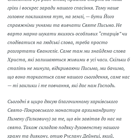
гріхи і воскрес заради нашого спасіння. Тому наше
головне покликання тут, на землі, — бути Його
справжніми учнями та вивчати Святе Письмо. Не
варто марно шукати якихось особливих “старців” чи
сподіватися на людські слова, треба просто
розгортати Євангеліє. Саме там ми знайдемо слова
Христа, які залишаються живими в усі часи. Скільки б
століть не минуло, відкриваючи Письмо, ми бачимо,
що воно торкається саме нашого сьогодення, саме нас
— ті заклики і те повчання, які дає нам Господь.
Сьогодні я щиро дякую благочинному харківського
Свято-Покровського монастиря архимандриту
Пимену (Галковичу) за те, що він завітав до нас на
свято. Також складаю подяку духовенству нашого
храму та диякону, отцю Руслану Дейнеці, який,