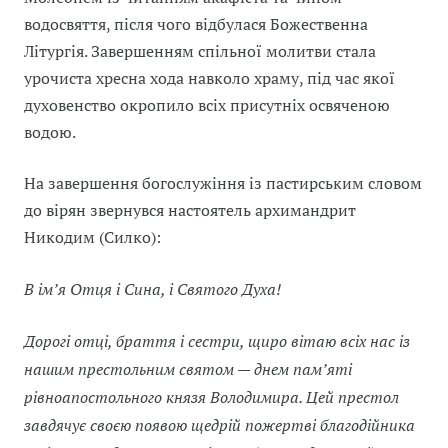
водосвяття, після чого відбулася Божественна
Літургія. Завершенням спільної молитви стала
урочиста хресна хода навколо храму, під час якої
духовенство окропило всіх присутніх освяченою
водою.
На завершення богослужіння із пастирським словом
до вірян звернувся настоятель архимандрит
Никодим (Силко):
В ім’я Отця і Сина, і Святого Духа!
Дорогі отці, браття і сестри, щиро вітаю всіх нас із
нашим престольним святом — днем пам’яті
рівноапостольного князя Володимира. Цей престол
завдячує своєю появою щедрій пожертві благодійника