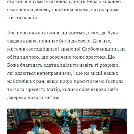
стогоні відчувається повна єдність Неба з кожною
скаліченою долею, з кожним болем, що розриває
життя навпіл.
Але пошкоджена ікона зцілюється, і там, де була
завдана рана, починає бити джерело. Для нас,
жителів сьогоднішньої зраненої Слобожанщини, це
обітниця того, що розсічене може зростися. Що
Божа благодать здатна зцілити навіть ті розриви,
які здаються непоправними, і що на місці наших
найглибших ран, якщо щиро проситимемо Господа
та Його Пресвяту Матір, колись обов’язково заб’є
джерело нового життя.