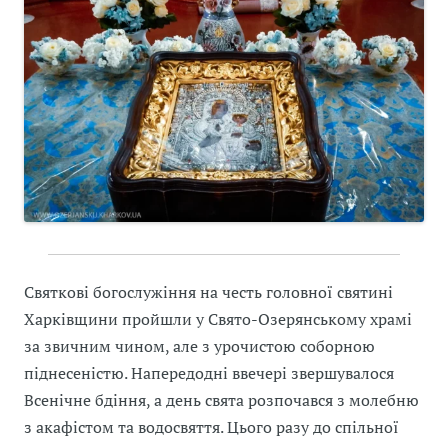
Святкові богослужіння на честь головної святині
Харківщини пройшли у Свято-Озерянському храмі
за звичним чином, але з урочистою соборною
піднесеністю. Напередодні ввечері звершувалося
Всенічне бдіння, а день свята розпочався з молебню
з акафістом та водосвяття. Цього разу до спільної