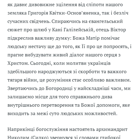
як давнє дивовижне зцілення від сліпоти нашого
земляка Григорія Квітки-Основ’яненка, так і безліч
сучасних свідчень. Спираючись на євангельський
сюжет про шлюб у Кані Галілейській, отець Віктор
підкреслив важливу думку: Божа Матір помічає
людську нестачу ще до того, як Її про це попросять, і
прагне вибудувати живий діалог нашого серця з
Христом. Сьогодні, коли молитви українців
здебільшого народжуються зі скорботи та важкого
тягаря війни, це розуміння стає особливо важливим.
Звертаючись до Богородиці у найскладніші часи, ми
залишаємо місце для того справжнього дива
внутрішнього перетворення та Божої допомоги, яке
виходить за межі суто людських можливостей.
Наприкінці богослужіння настоятель архимандрит
Никодим (Силко) звернувся зі словами глибокої