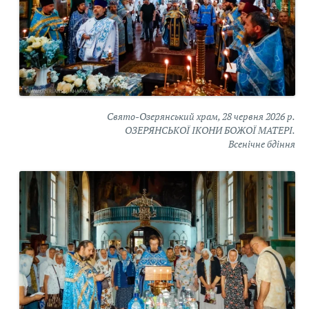
Свято-Озерянський храм, 28 червня 2026 р.
ОЗЕРЯНСЬКОЇ ІКОНИ БОЖОЇ МАТЕРІ.
Всенічне бдіння