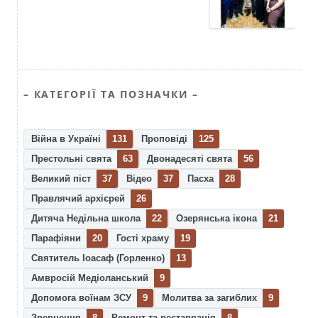
– КАТЕГОРІЇ ТА ПОЗНАЧКИ –
Війна в Україні
131
Проповіді
125
Престольні свята
63
Двонадесяті свята
56
Великий піст
37
Відео
37
Пасха
28
Правлячий архієрей
26
Дитяча Недільна школа
22
Озерянська ікона
21
Парафіяни
20
Гості храму
19
Святитель Іоасаф (Горленко)
13
Амвросій Медіоланський
9
Допомога воїнам ЗСУ
9
Молитва за загиблих
9
Звернення
8
Ремонт та реставрація
8