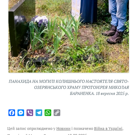
ПАНАХИДА НА МОГИЛІ КОЛИШНЬОГО НАСТОЯТЕЛЯ СВЯТО-
ОЗЕРЯНСЬКОГО ХРАМУ ПРОТОІЄРЕЯ МИКОЛАЯ
БАРАНЕНКА. 18 вересня 2025 р.
F
M
V
T
W
C
a
e
i
e
h
o
c
s
b
l
a
p
Цей запис оприлюднено у
Новини
і позначено
Війна в Україні
,
e
s
e
e
t
y