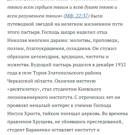
твоего всем сердцем твоим и всею душею твоею и
Мф. 22:37
всем разумением твоим» (
)
были
путеводной звездой на нелегком жизненном пути
этого пастыря. Господь щедро наделил отца
Николая многими дарами: молитвы, проповеди,
поэзии, благоукрашения, созидания. Он служил
образцом целомудрия, эрудиции, чистоты и
мужества. Будущий пастырь родился в декабре 1932
года в селе Турия Златопольского района
Черкасской области. Окончив местную
«десятилетку», стал студентом Киевского
лесоинженерного института. С отроческих лет он
проявлял немалый интерес к учению Господа
Иисуса Христа, тайком посещал церковь. Во времена
правления Хрущева, не убоявшись преследований,
студент Бараненко оставляет институт и