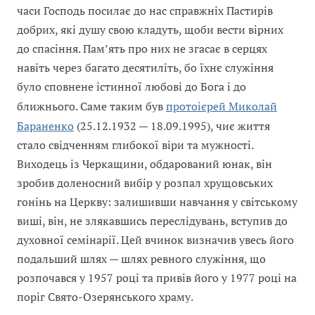
часи Господь посилає до нас справжніх Пастирів
добрих, які душу свою кладуть, щоби вести вірних
до спасіння. Пам’ять про них не згасає в серцях
навіть через багато десятиліть, бо їхнє служіння
було сповнене істинної любові до Бога і до
ближнього. Саме таким був
протоієрей Миколай
Бараненко
(25.12.1932 — 18.09.1995), чиє життя
стало свідченням глибокої віри та мужності.
Виходець із Черкащини, обдарований юнак, він
зробив доленосний вибір у розпал хрущовських
гонінь на Церкву: залишивши навчання у світському
виші, він, не злякавшись переслідувань, вступив до
духовної семінарії. Цей вчинок визначив увесь його
подальший шлях — шлях ревного служіння, що
розпочався у 1957 році та привів його у 1977 році на
поріг Свято-Озерянського храму.