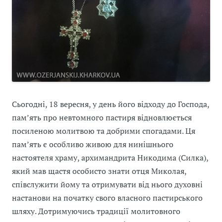
Сьогодні, 18 вересня, у день його відходу до Господа,
пам’ять про невтомного пастиря відновлюється
посиленою молитвою та добрими спогадами. Ця
пам’ять є особливо живою для нинішнього
настоятеля храму, архимандрита Никодима (Силка),
який мав щастя особисто знати отця Миколая,
співслужити йому та отримувати від нього духовні
настанови на початку свого власного пастирського
шляху. Дотримуючись традиції молитовного