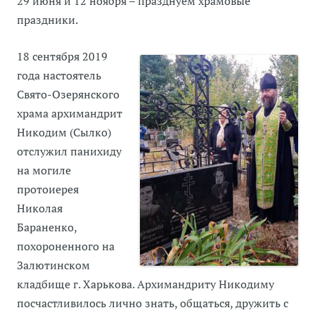
29 июня и 12 ноября – празднуем храмовые
праздники.
18 сентября 2019
года настоятель
Свято-Озерянского
храма архимандрит
Никодим (Сылко)
отслужил панихиду
на могиле
протоиерея
Николая
Бараненко,
похороненного на
Залютинском
кладбище г. Харькова. Архимандриту Никодиму
посчастливилось лично знать, общаться, дружить с