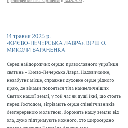
Протоієрей Микола Бараненко
о
18.09.2025
.
b
e
r
g
s
L
o
n
r
A
i
o
g
a
p
n
k
e
m
p
k
r
14 травня 2023 р.
«КИЄВО-ПЕЧЕРСЬКА ЛАВРА». ВІРШ О.
МИКОЛИ БАРАНЕНКА
Серед найдорожчих серцю православного українця
святинь – Києво-Печерська Лавра. Надзвичайне,
незабутнє місце, справжнє духовне серце рідного
краю, де віками покояться тіла найвеличніших
Святих нашої землі, у той час як душі їхні, що стоять
перед Господом, зігрівають серця співвітчизників
безперервною молитвою, боронять нашу землю від
зла, дужо підтримують кожного, хто щиросердно