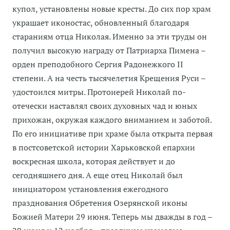
купол, установлены новые кресты. До сих пор храм
украшает иконостас, обновленный благодаря
стараниям отца Николая. Именно за эти труды он
получил высокую награду от Патриарха Пимена –
орден преподобного Сергия Радонежкого ІІ
степени. А на честь тысячелетия Крещения Руси –
удостоился митры. Протоиерей Николай по-
отечески наставлял своих духовных чад и юных
прихожан, окружая каждого вниманием и заботой.
По его инициативе при храме была открыта первая
в постсоветской истории Харьковской епархии
воскресная школа, которая действует и до
сегодняшнего дня. А еще отец Николай был
инициатором установления ежегодного
празднования Обретения Озерянской иконы
Божией Матери 29 июня. Теперь мы дважды в год –