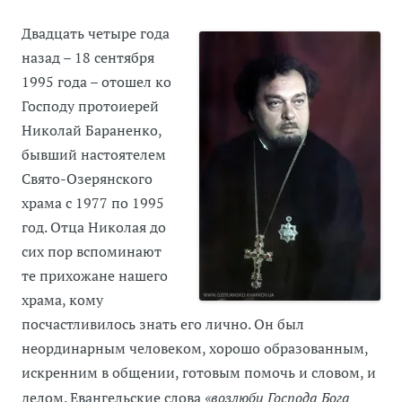
Двадцать четыре года
назад – 18 сентября
1995 года – отошел ко
Господу протоиерей
Николай Бараненко,
бывший настоятелем
Свято-Озерянского
храма с 1977 по 1995
год. Отца Николая до
сих пор вспоминают
те прихожане нашего
храма, кому
посчастливилось знать его лично. Он был
неординарным человеком, хорошо образованным,
искренним в общении, готовым помочь и словом, и
делом. Евангельские слова
«возлюби Господа Бога