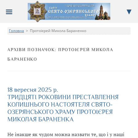
Сайт Свято-Озерянського храму
Головна
Протоієрей Микола Бараненко
Про храм, новини, події, недільна школа, фотоальбом
>
АРХІВИ ПОЗНАЧОК:
ПРОТОІЄРЕЙ МИКОЛА
БАРАНЕНКО
18 вересня 2025 р.
ТРИДЦЯТІ РОКОВИНИ ПРЕСТАВЛЕННЯ
КОЛИШНЬОГО НАСТОЯТЕЛЯ СВЯТО-
ОЗЕРЯНСЬКОГО ХРАМУ ПРОТОІЄРЕЯ
МИКОЛАЯ БАРАНЕНКА
Не інакше як чудом можна назвати те, що і у наші