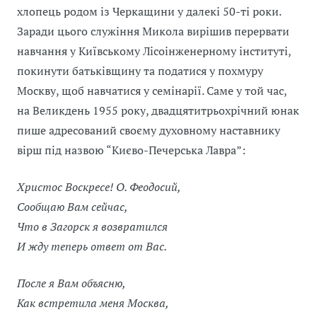
хлопець родом із Черкащини у далекі 50-ті роки.
Заради цього служіння Микола вирішив перервати
навчання у Київському Лісоінженерному інституті,
покинути батьківщину та податися у похмуру
Москву, щоб навчатися у семінарії. Саме у той час,
на Великдень 1955 року, двадцятитрьохрічний юнак
пише адресований своєму духовному наставнику
вірш під назвою “Києво-Печерська Лавра”:
Христос Воскресе! О. Феодосий,
Сообщаю Вам сейчас,
Что в Загорск я возвратился
И жду теперь ответ от Вас.
После я Вам объясню,
Как встретила меня Москва,