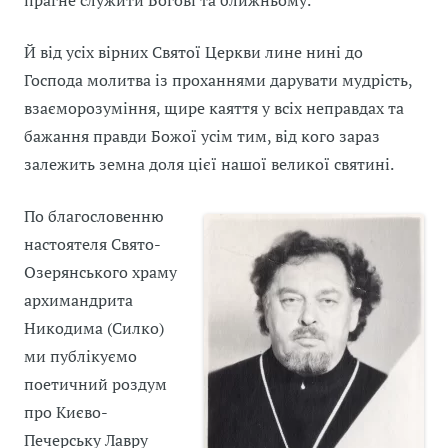
прагне служити Богові та ближньому.
Й від усіх вірних Святої Церкви лине нині до
Господа молитва із проханнями дарувати мудрість,
взаєморозуміння, щире каяття у всіх неправдах та
бажання правди Божої усім тим, від кого зараз
залежить земна доля цієї нашої великої святині.
По благословенню
настоятеля Свято-
Озерянського храму
архимандрита
Никодима (Силко)
ми публікуємо
поетичний роздум
про Києво-
Печерську Лавру