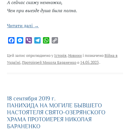
А сейчас скажу немножко,
Чем при выезде душа была полна.
Читати далі
→
F
M
V
T
W
C
a
e
i
e
h
o
c
s
b
l
a
p
Цей запис оприлюднено у
Історія
,
Новини
і позначено
Війна в
e
s
e
e
t
y
Україні
,
Протоієрей Микола Бараненко
о
14.05.2023
.
b
e
r
g
s
L
o
n
r
A
i
o
g
a
p
n
k
e
m
p
k
r
18 сентября 2019 г.
ПАНИХИДА НА МОГИЛЕ БЫВШЕГО
НАСТОЯТЕЛЯ СВЯТО-ОЗЕРЯНСКОГО
ХРАМА ПРОТОИЕРЕЯ НИКОЛАЯ
БАРАНЕНКО