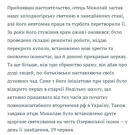
Прийнявши настоятельство, отець Миколай застав
нашу холодногірську святиню в занедбаному стані,
але його невтомна праця та турбота перетворили її.
За роки його служіння храм ожив і оновився: було
проведено складні ремонтні роботи, міддю
перекрито куполи, встановлено нові хрести та
оновлено іконостас, що й донині прикрашає церкву.
Та ще більше, ніж про убранство храму, він дбав про
душі людей, по-батьківськи наставляючи своїх
духовних чад. Саме з його ініціативи при храмі було
відкрито першу в єпархії Недільну школу, що
активно працювала від тих часів до початку
повномасштабного вторгнення рф в Україну. Також
завдяки отцю Миколаю було встановлено друге
щорічне святкування на честь Озерянської ікони — у
день її знайдення, 29 червня.