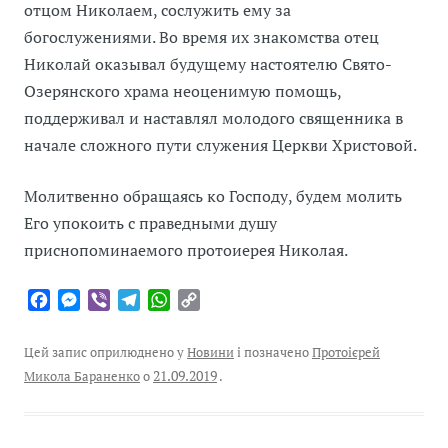
отцом Николаем, сослужить ему за
богослужениями. Во время их знакомства отец
Николай оказывал будущему настоятелю Свято-
Озерянского храма неоценимую помощь,
поддерживал и наставлял молодого священника в
начале сложного пути служения Церкви Христовой.
Молитвенно обращаясь ко Господу, будем молить
Его упокоить с праведными душу
приснопоминаемого протоиерея Николая.
F
M
V
T
W
C
a
e
i
e
h
o
c
s
b
l
a
p
Цей запис оприлюднено у
Новини
і позначено
Протоієрей
e
s
e
e
t
y
Микола Бараненко
о
21.09.2019
.
b
e
r
g
s
L
o
n
r
A
i
o
g
a
p
n