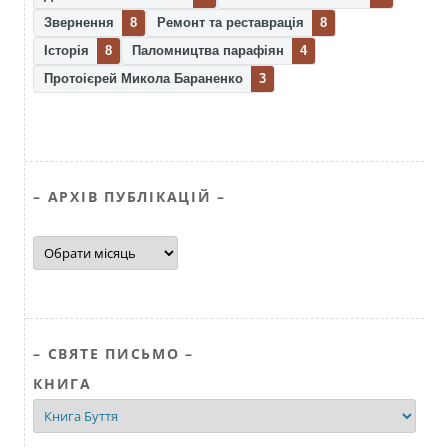
Звернення
8
Ремонт та реставрація
8
Історія
8
Паломництва парафіян
4
Протоієрей Микола Бараненко
3
– АРХІВ ПУБЛІКАЦІЙ –
–
АРХІВ
ПУБЛІКАЦІЙ
–
– СВЯТЕ ПИСЬМО –
КНИГА