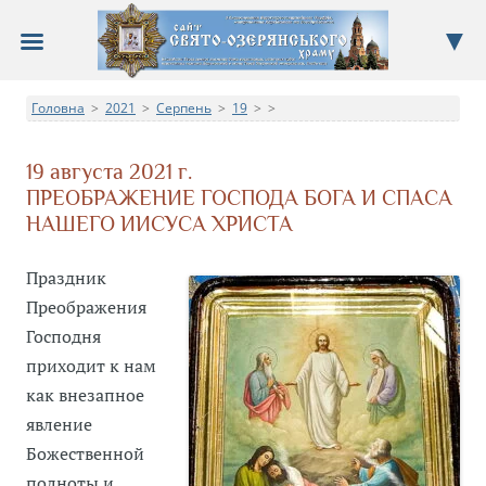
Сайт Свято-Озерянського храму
Головна
2021
Серпень
19
>
Про храм, новини, події, недільна школа, фотоальбом
>
>
>
>
19 августа 2021 г.
ПРЕОБРАЖЕНИЕ ГОСПОДА БОГА И СПАСА
НАШЕГО ИИСУСА ХРИСТА
Праздник
Преображения
Господня
приходит к нам
как внезапное
явление
Божественной
полноты и