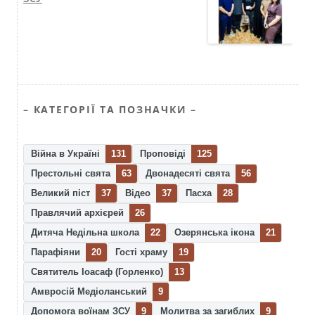
– КАТЕГОРІЇ ТА ПОЗНАЧКИ –
Війна в Україні
131
Проповіді
125
Престольні свята
63
Двонадесяті свята
56
Великий піст
37
Відео
37
Пасха
28
Правлячий архієрей
26
Дитяча Недільна школа
22
Озерянська ікона
21
Парафіяни
20
Гості храму
19
Святитель Іоасаф (Горленко)
13
Амвросій Медіоланський
9
Допомога воїнам ЗСУ
9
Молитва за загиблих
9