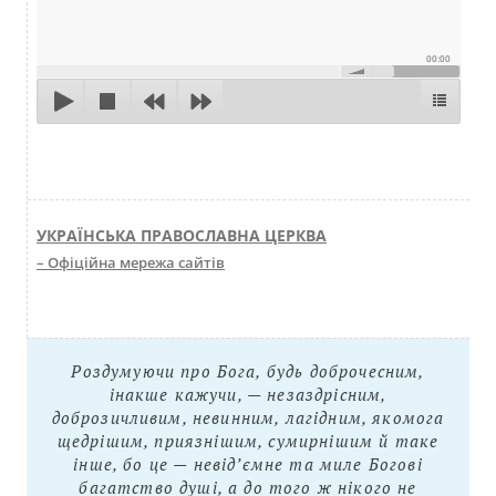
00:00
УКРАЇНСЬКА ПРАВОСЛАВНА ЦЕРКВА
– Офіційна мережа сайтів
Роздумуючи про Бога, будь доброчесним,
інакше кажучи, — незаздрісним,
доброзичливим, невинним, лагідним, якомога
щедрішим, приязнішим, сумирнішим й таке
інше, бо це — невід’ємне та миле Богові
багатство душі, а до того ж нікого не