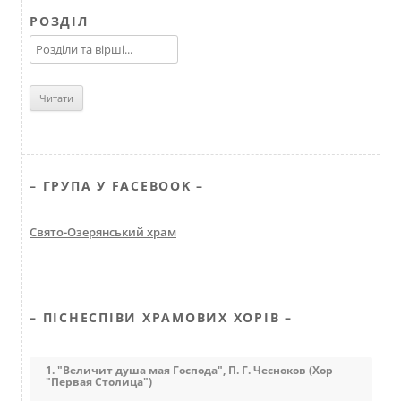
РОЗДІЛ
– ГРУПА У FACEBOOK –
Свято-Озерянський храм
– ПІСНЕСПІВИ ХРАМОВИХ ХОРІВ –
1. "Величит душа мая Господа", П. Г. Чесноков (Хор
"Первая Столица")