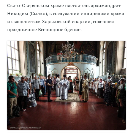
Свято-Озерянском храме настоятель архимандрит
Никодим (Сылко), в сослужении с клириками храма
и священством Харьковской епархии, совершил
праздничное Всенощное бдение.