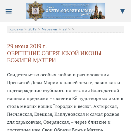
Сайт Свято-Озерянського храму
Головна
2019
Червень
29
>
Про храм, новини, події, недільна школа, фотоальбом
>
>
>
>
29 июня 2019 г.
ОБРЕТЕНИЕ ОЗЕРЯНСКОЙ ИКОНЫ
БОЖИЕЙ МАТЕРИ
Свидетельство особых любви и расположения
Пресвятой Девы Марии к нашей земле, равно как и
подтверждение глубокого почитания Благодатной
нашими предками – явления Её чудотворных икон в
столь многих наших “городах и весях”. Ахтырская,
Песчанская, Елецкая, Каплуновская и самая родная
для харьковчан, Озерянская, – через близкие и
доступные нам Свои Образы Божья Матерь