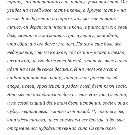
траву, заготавливать сено, и вдруг услышал стон. Он
увидел на своей косе часть иконы, а другую часть – на
земле. В недоумении и страхе, как мог совершить
такое, он берет эти части иконы, приносит их в свой
дом, молится и засыпает. Проснувшись, он видит,
что образа в его доме уже нет. Придя в еще большее
недоумение, совсем не зная, как быть – икона исчезла,
возможно, на его доме гнев Божий, этот человек снова
идет на свое дневное делание. И на том же месте
видит пропавшую икону, которую он рассек косой
вчера, целой, сросшейся, а рядом с ней бьет ключ воды.
Это место находится рядом с селом Нижняя Озеряна,
и по сегодняшний день там бьет источник воды в знак
чуда, свершившегося много лет назад. И, казалось бы,
что здесь такого, но со временем все больше и больше
открывается чудодейственная сила Озерянского