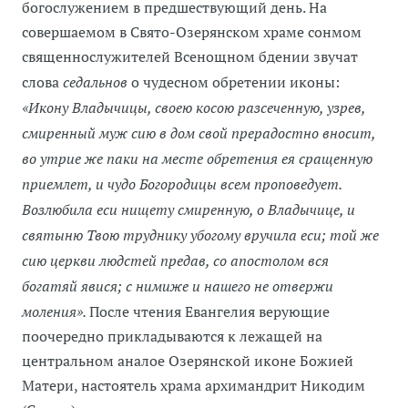
богослужением в предшествующий день. На
совершаемом в Свято-Озерянском храме сонмом
священнослужителей Всенощном бдении звучат
слова
седальнов
о чудесном обретении иконы:
«Икону Владычицы, своею косою разсеченную, узрев,
смиренный муж сию в дом свой прерадостно вносит,
во утрие же паки на месте обретения ея сращенную
приемлет, и чудо Богородицы всем проповедует.
Возлюбила еси нищету смиренную, о Владычице, и
святыню Твою труднику убогому вручила еси; той же
сию церкви людстей предав, со апостолом вся
богатяй явися; с нимиже и нашего не отвержи
моления».
После чтения Евангелия верующие
поочередно прикладываются к лежащей на
центральном аналое Озерянской иконе Божией
Матери, настоятель храма архимандрит Никодим