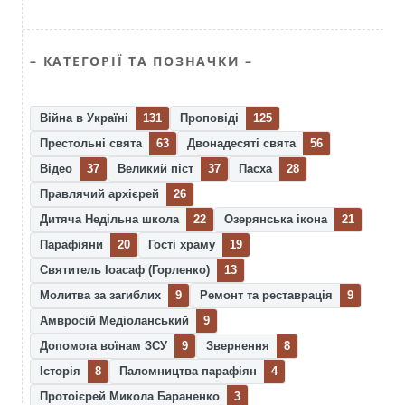
– КАТЕГОРІЇ ТА ПОЗНАЧКИ –
Війна в Україні
131
Проповіді
125
Престольні свята
63
Двонадесяті свята
56
Відео
37
Великий піст
37
Пасха
28
Правлячий архієрей
26
Дитяча Недільна школа
22
Озерянська ікона
21
Парафіяни
20
Гості храму
19
Святитель Іоасаф (Горленко)
13
Молитва за загиблих
9
Ремонт та реставрація
9
Амвросій Медіоланський
9
Допомога воїнам ЗСУ
9
Звернення
8
Історія
8
Паломництва парафіян
4
Протоієрей Микола Бараненко
3