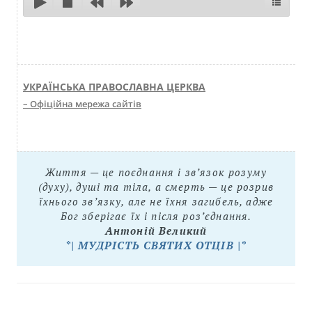
УКРАЇНСЬКА ПРАВОСЛАВНА ЦЕРКВА
– Офіційна мережа сайтів
Життя — це поєднання і зв’язок розуму
(духу), душі та тіла, а смерть — це розрив
їхнього зв’язку, але не їхня загибель, адже
Бог зберігає їх і після роз’єднання.
Антоній Великий
*| МУДРІСТЬ СВЯТИХ ОТЦІВ |*