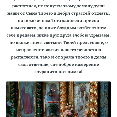
растлетися, не попусти злому демону души
наши от Сына Твоего в дебри страстей отгнати,
но помози нам Того заповеди присно
памятовати, да ниже блудным возбешением
себе предаем, ниже друг друга злобою угрызаем,
но якоже днесь святыни Твоей предстояще, о
исправлении жития нашего ревностию
распаляемся, тако и от храма Твоего в домы
своя отшедше, сие доброе намерение
сохранити потщимся!