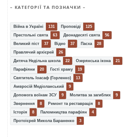
– КАТЕГОРІЇ ТА ПОЗНАЧКИ –
Війна в Україні
131
Проповіді
125
Престольні свята
63
Двонадесяті свята
56
Великий піст
37
Відео
37
Пасха
28
Правлячий архієрей
26
Дитяча Недільна школа
22
Озерянська ікона
21
Парафіяни
20
Гості храму
19
Святитель Іоасаф (Горленко)
13
Амвросій Медіоланський
9
Допомога воїнам ЗСУ
9
Молитва за загиблих
9
Звернення
8
Ремонт та реставрація
8
Історія
8
Паломництва парафіян
4
Протоієрей Микола Бараненко
3