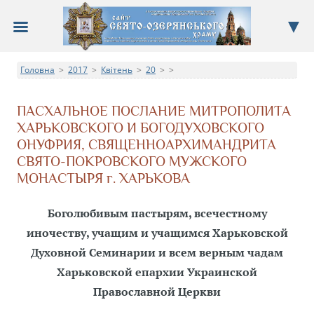
Сайт Свято-Озерянського храму
Головна
2017
Квітень
20
>
Про храм, новини, події, недільна школа, фотоальбом
>
>
>
>
ПАСХАЛЬНОЕ ПОСЛАНИЕ МИТРОПОЛИТА
ХАРЬКОВСКОГО И БОГОДУХОВСКОГО
ОНУФРИЯ, СВЯЩЕННОАРХИМАНДРИТА
СВЯТО-ПОКРОВСКОГО МУЖСКОГО
МОНАСТЫРЯ г. ХАРЬКОВА
Боголюбивым пастырям, всечестному
иночеству, учащим и учащимся Харьковской
Духовной Семинарии и всем верным чадам
Харьковской епархии Украинской
Православной Церкви