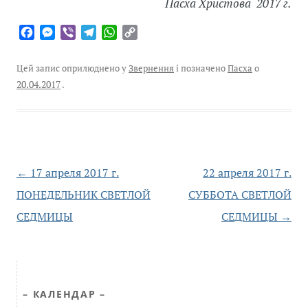
Пасха Христова 2017 г.
F
M
V
T
W
C
a
e
i
e
h
o
c
s
b
l
a
p
Цей запис оприлюднено у
Звернення
і позначено
Пасха
о
e
s
e
e
t
y
20.04.2017
.
b
e
r
g
s
L
o
n
r
A
i
o
g
a
p
n
k
e
m
p
k
r
←
17 апреля 2017 г.
22 апреля 2017 г.
Навігація
ПОНЕДЕЛЬНИК СВЕТЛОЙ
СУББОТА СВЕТЛОЙ
по
запису
СЕДМИЦЫ
СЕДМИЦЫ
→
– КАЛЕНДАР –