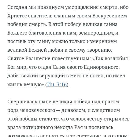
Сегодня мы празднуем умерщвление смерти, ибо
Христос спаситель славным своим Воскресением
победил смерть. В этой победе великая тайна
Божьего благоволения к нам, земнородным, и
постичь эту тайну можно только измерением
великой Божией любви к своему творению.
Святое Евангелие повествует нам: «Так возлюбил
Бог мир, что отдал Сына своего Единородного,
дабы всякий верующий в Него не погиб, но имел
Ин. 3:16
жизнь вечную» (
).
Свершилась ныне великая победа над врагом
рода человеческого — диаволом, и следствием
этой победы стало то, что человечеству открылись
врата потерянного некогда Рая и появилась
возможность вернуться в то состояние, в котором