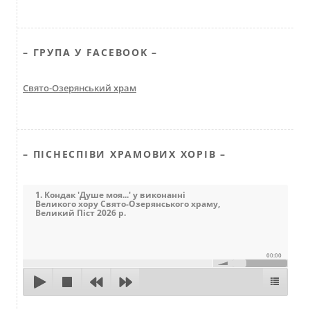
– ГРУПА У FACEBOOK –
Свято-Озерянський храм
– ПІСНЕСПІВИ ХРАМОВИХ ХОРІВ –
1. Кондак 'Душе моя...' у виконанні
Великого хору Свято-Озерянського храму,
Великий Піст 2026 р.
00:00