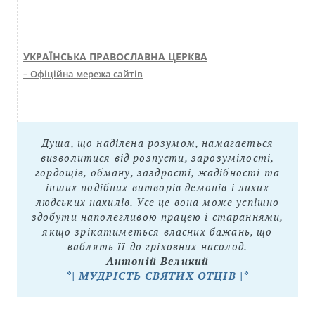
УКРАЇНСЬКА ПРАВОСЛАВНА ЦЕРКВА
– Офіційна мережа сайтів
Душа, що наділена розумом, намагається
визволитися від розпусти, зарозумілості,
гордощів, обману, заздрості, жадібності та
інших подібних витворів демонів і лихих
людських нахилів. Усе це вона може успішно
здобути наполегливою працею і стараннями,
якщо зрікатиметься власних бажань, що
ваблять її до гріховних насолод.
Антоній Великий
*| МУДРІСТЬ СВЯТИХ ОТЦІВ |*