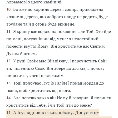
Авраамові з цього каміння!
Бо вже до коріння дерев і сокира прикладена:
10
кожне ж дерево, що доброго плоду не родить, буде
зрубане та й в огонь буде вкинене.
Я хрищу вас водою на покаяння, але Той, Хто йде
11
по мені, потужніший від мене: я недостойний
понести взуття Йому! Він христитиме вас Святим
Духом й огнем.
У руці Своїй має Він віячку, і перечистить Свій
12
тік: пшеницю Свою Він збере до засіків, а полову
попалить ув огні невгасимім.
Тоді прибуває Ісус із Галілеї понад Йордан до
13
Івана, щоб христитись від нього.
Але перешкоджав він Йому й говорив: Я повинен
14
христитись від Тебе, і чи Тобі йти до мене?
А Ісус відповів і сказав йому: Допусти це
15