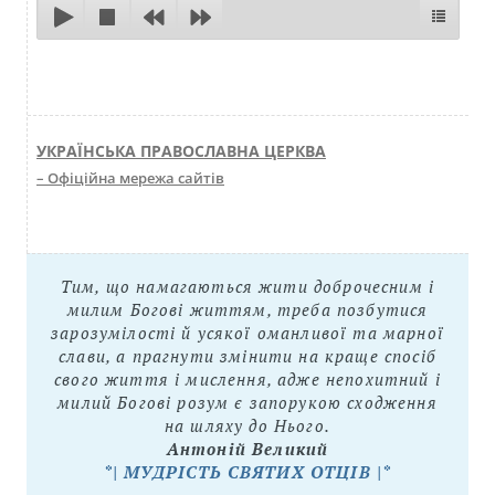
УКРАЇНСЬКА ПРАВОСЛАВНА ЦЕРКВА
– Офіційна мережа сайтів
Тим, що намагаються жити доброчесним і
милим Богові життям, треба позбутися
зарозумілості й усякої оманливої та марної
слави, а прагнути змінити на краще спосіб
свого життя і мислення, адже непохитний і
милий Богові розум є запорукою сходження
на шляху до Нього.
Антоній Великий
*| МУДРІСТЬ СВЯТИХ ОТЦІВ |*