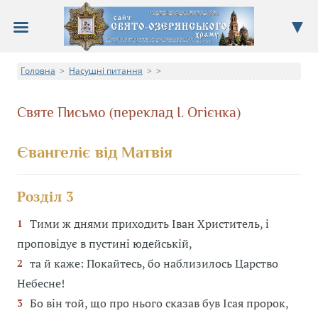
Сайт Свято-Озерянського храму
Головна
Насущні питання
>
Про храм, новини, події, недільна школа, фотоальбом
>
>
Святе Письмо (переклад І. Огієнка)
Євангеліє від Матвія
Розділ 3
Тими ж днями приходить Іван Христитель, і
1
проповідує в пустині юдейській,
та й каже: Покайтесь, бо наблизилось Царство
2
Небесне!
Бо він той, що про нього сказав був Ісая пророк,
3