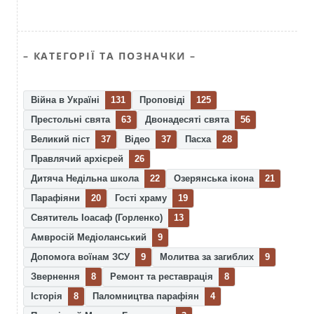
– КАТЕГОРІЇ ТА ПОЗНАЧКИ –
Війна в Україні
131
Проповіді
125
Престольні свята
63
Двонадесяті свята
56
Великий піст
37
Відео
37
Пасха
28
Правлячий архієрей
26
Дитяча Недільна школа
22
Озерянська ікона
21
Парафіяни
20
Гості храму
19
Святитель Іоасаф (Горленко)
13
Амвросій Медіоланський
9
Допомога воїнам ЗСУ
9
Молитва за загиблих
9
Звернення
8
Ремонт та реставрація
8
Історія
8
Паломництва парафіян
4