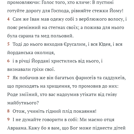
промовляючи: Голос того, хто кличе: В пустині
готуйте дорогу для Господа, рівняйте стежки Йому!
Сам же Іван мав одежу собі з верблюжого волосу, і
4
пояс ремінний на стегнах своїх; а пожива для нього
була сарана та мед польовий.
Тоді до нього виходив Єрусалим, і вся Юдея, і вся
5
йорданська околиця,
і в річці Йордані христились від нього, і
6
визнавали гріхи свої.
Як побачив же він багатьох фарисеїв та саддукеїв,
7
що приходять на хрищення, то промовив до них:
Роде зміїний, хто вас надоумив утікати від гніву
майбутнього?
Отож, учиніть гідний плід покаяння!
8
І не думайте говорити в собі: Ми маємо отця
9
Авраама. Кажу бо я вам, що Бог може піднести дітей