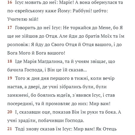
Ісус мовить до неї: Маріє! А вона обернулася та
16
по-єврейському каже Йому: Раббуні! цебто:
Учителю мій!
Говорить до неї Ісус: Не торкайся до Мене, бо Я
17
ще не зійшов до Отця. Але йди до братів Моїх та їм
розповіж: Я йду до Свого Отця й Отця вашого, і до
Бога Мого й Бога вашого!
Іде Марія Магдалина, та й учням звіщає, що
18
бачила Господа, і Він це їй сказав...
Того ж дня дня першого в тижні, коли вечір
19
настав, а двері, де учні зібрались були, були
замкнені, бо боялись юдеїв, з'явився Ісус, і став
посередині, та й промовляє до них: Мир вам!
І, сказавши оце, показав Він їм руки та бока. А
20
учні зраділи, побачивши Господа.
Тоді знову сказав їм Ісус: Мир вам! Як Отець
21