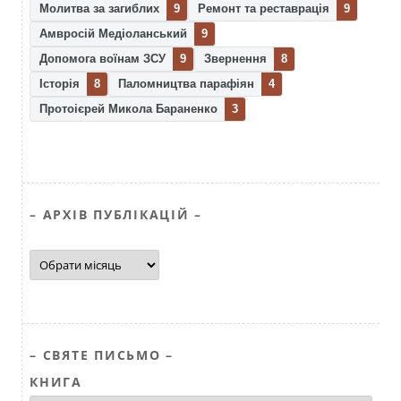
Молитва за загиблих
9
Ремонт та реставрація
9
Амвросій Медіоланський
9
Допомога воїнам ЗСУ
9
Звернення
8
Історія
8
Паломництва парафіян
4
Протоієрей Микола Бараненко
3
– АРХІВ ПУБЛІКАЦІЙ –
–
АРХІВ
ПУБЛІКАЦІЙ
–
– СВЯТЕ ПИСЬМО –
КНИГА