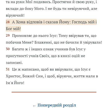
та на руки Мої подивись. Простягни й свою руку, і
вклади до боку Мого. І не будь ти невіруючий, але
віруючий!
А Хома відповів і сказав Йому: Господь мій і
28
Бог мій!
Промовляє до нього Ісус: Тому ввірував ти, що
29
побачив Мене? Блаженні, що не бачили й увірували!
Багато ж і інших ознак учинив був Ісус у
30
присутності учнів Своїх, що в книзі оцій не
записані.
Це ж написано, щоб ви ввірували, що Ісус є
31
Христос, Божий Син, і щоб, віруючи, життя мали в
Ім'я Його!
← Попередній розділ