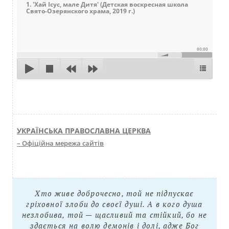
1. 'Хай Ісус, мале Дитя' (Детская воскресная школа
Свято-Озерянского храма, 2019 г.)
00:00
УКРАЇНСЬКА ПРАВОСЛАВНА ЦЕРКВА
– Офіційна мережа сайтів
Хто живе доброчесно, той не підпускає
гріховної злоби до своєї душі. А в кого душа
незлобива, той — щасливий та стійкий, бо не
здається на волю демонів і долі, адже Бог