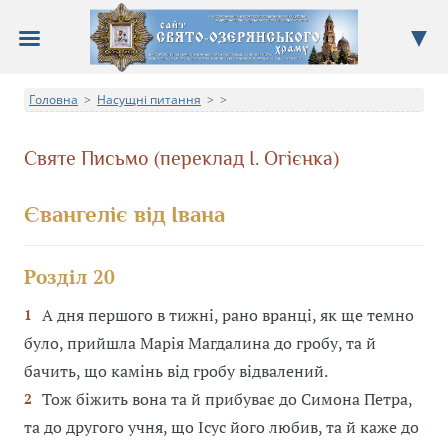
Сайт Свято-Озерянського храму
Головна
Насущні питання
>
Про храм, новини, події, недільна школа, фотоальбом
>
>
Святе Письмо (переклад І. Огієнка)
Євангеліє від Івана
Розділ 20
А дня першого в тижні, рано вранці, як ще темно
1
було, прийшла Марія Магдалина до гробу, та й
бачить, що камінь від гробу відвалений.
Тож біжить вона та й прибуває до Симона Петра,
2
та до другого учня, що Ісус його любив, та й каже до