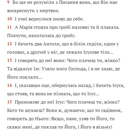
Бо ще не розуміли з Писання вони, що Він має
9
воскреснути з мертвих.
І учні вернулися знову до себе.
10
А Марія стояла при гробі назовні та й плакала.
11
Плачучи, нахилилась до гробу.
І бачить два Анголи, що в білім сиділи, один у
12
головах, а другий у ніг, де лежало Ісусове тіло...
І говорять до неї вони: Чого плачеш ти, жінко?
13
Та відказує їм: Узяли мого Господа, і я не знаю, де
Його поклали...
І, сказавши оце, обернулась назад, і бачить Ісуса,
14
що стояв, та вона не пізнала, що то Ісус...
Промовляє до неї Ісус: Чого плачеш ти, жінко?
15
Кого ти шукаєш? Вона ж, думаючи, що то садівник,
говорить до Нього: Якщо, пане, узяв ти Його, то
скажи мені, де поклав ти Його, і Його я візьму!