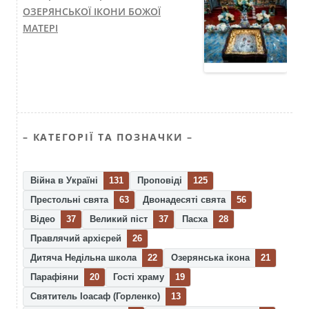
ОЗЕРЯНСЬКОЇ ІКОНИ БОЖОЇ
МАТЕРІ
– КАТЕГОРІЇ ТА ПОЗНАЧКИ –
Війна в Україні
131
Проповіді
125
Престольні свята
63
Двонадесяті свята
56
Відео
37
Великий піст
37
Пасха
28
Правлячий архієрей
26
Дитяча Недільна школа
22
Озерянська ікона
21
Парафіяни
20
Гості храму
19
Святитель Іоасаф (Горленко)
13