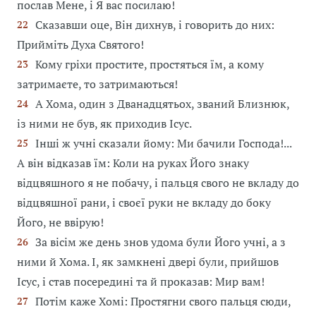
послав Мене, і Я вас посилаю!
Сказавши оце, Він дихнув, і говорить до них:
22
Прийміть Духа Святого!
Кому гріхи простите, простяться їм, а кому
23
затримаєте, то затримаються!
А Хома, один з Дванадцятьох, званий Близнюк,
24
із ними не був, як приходив Ісус.
Інші ж учні сказали йому: Ми бачили Господа!...
25
А він відказав їм: Коли на руках Його знаку
відцвяшного я не побачу, і пальця свого не вкладу до
відцвяшної рани, і своєї руки не вкладу до боку
Його, не ввірую!
За вісім же день знов удома були Його учні, а з
26
ними й Хома. І, як замкнені двері були, прийшов
Ісус, і став посередині та й проказав: Мир вам!
Потім каже Хомі: Простягни свого пальця сюди,
27