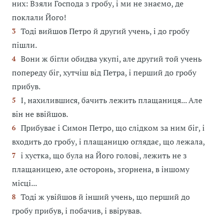
них: Взяли Господа з гробу, і ми не знаємо, де
поклали Його!
Тоді вийшов Петро й другий учень, і до гробу
3
пішли.
Вони ж бігли обидва укупі, але другий той учень
4
попереду біг, хутчіш від Петра, і перший до гробу
прибув.
І, нахилившися, бачить лежить плащаниця... Але
5
він не ввійшов.
Прибуває і Симон Петро, що слідком за ним біг, і
6
входить до гробу, і плащаницю оглядає, що лежала,
і хустка, що була на Його голові, лежить не з
7
плащаницею, але осторонь, згорнена, в іншому
місці...
Тоді ж увійшов й інший учень, що перший до
8
гробу прибув, і побачив, і ввірував.